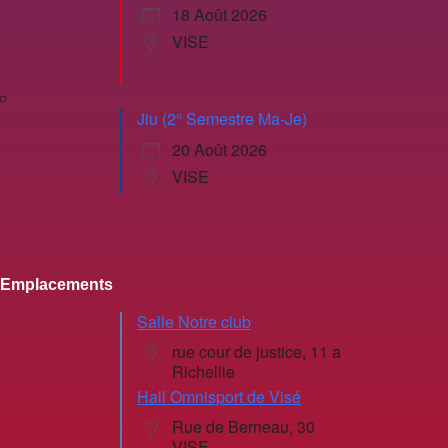
18 Août 2026
VISE
Jiu (2° Semestre Ma-Je)
20 Août 2026
VISE
Emplacements
Salle Notre club
rue cour de justice, 11 a
Richellle
Hall Omnisport de Visé
Rue de Berneau, 30
VISE