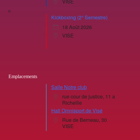
VISE
Kickboxing (2° Semestre)
18 Août 2026
VISE
Emplacements
Salle Notre club
rue cour de justice, 11 a
Richellle
Hall Omnisport de Visé
Rue de Berneau, 30
VISE