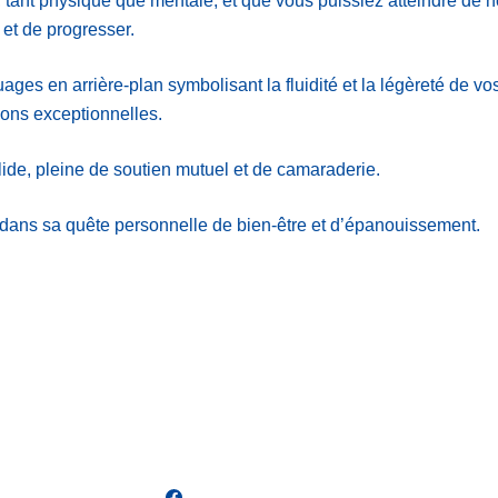
, tant physique que mentale, et que vous puissiez atteindre d
 et de progresser.
uages en arrière-plan symbolisant la fluidité et la légèreté de 
tions exceptionnelles.
de, pleine de soutien mutuel et de camaraderie.
ans sa quête personnelle de bien-être et d’épanouissement.