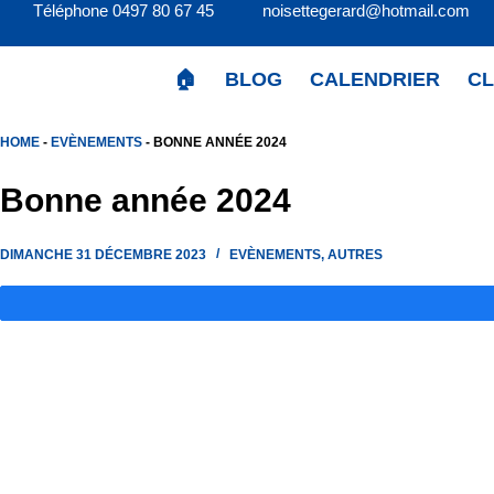
Téléphone 0497 80 67 45 noisettegerard@hotmail.c
Passer
au
contenu
🏠
BLOG
CALENDRIER
C
HOME
-
EVÈNEMENTS
-
BONNE ANNÉE 2024
Bonne année 2024
DIMANCHE 31 DÉCEMBRE 2023
EVÈNEMENTS
,
AUTRES