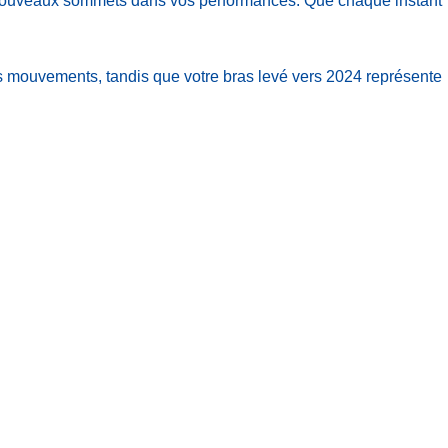
e nouveaux sommets dans vos performances. Que chaque instant
vos mouvements, tandis que votre bras levé vers 2024 représente