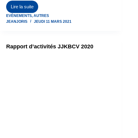
Lire la suite
J’me
EVÈNEMENTS
,
AUTRES
bouge
JEANJORIS
JEUDI 11 MARS 2021
pour
mon
club
Rapport d’activités JJKBCV 2020
2.0
Mars
2021