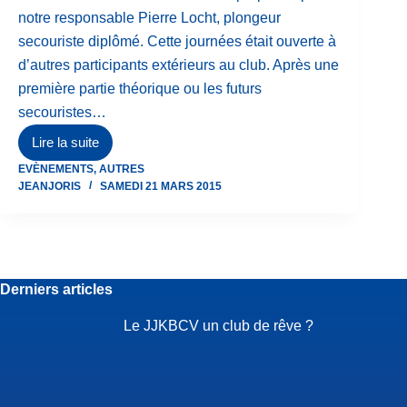
notre responsable Pierre Locht, plongeur
secouriste diplômé. Cette journées était ouverte à
d’autres participants extérieurs au club. Après une
première partie théorique ou les futurs
secouristes…
Lire la suite
Formation
EVÈNEMENTS
,
AUTRES
secouriste
JEANJORIS
SAMEDI 21 MARS 2015
« Emergency
First
Response »
ce
21
Derniers articles
mars
Le JJKBCV un club de rêve ?
2015