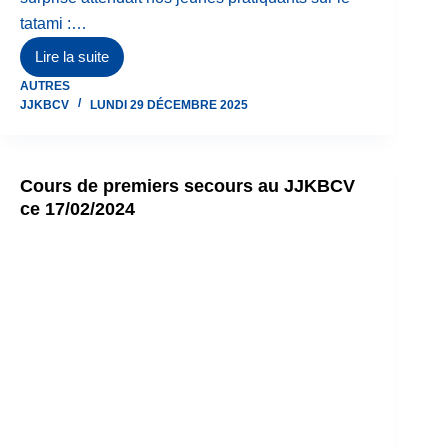
tatami :…
Lire la suite
Saint-
AUTRES
Nicolas
JJKBCV
LUNDI 29 DÉCEMBRE 2025
récompense
les
jeunes
Cours de premiers secours au JJKBCV
de
ce 17/02/2024
la
cellule
éveil
martial
du
JJKBCV