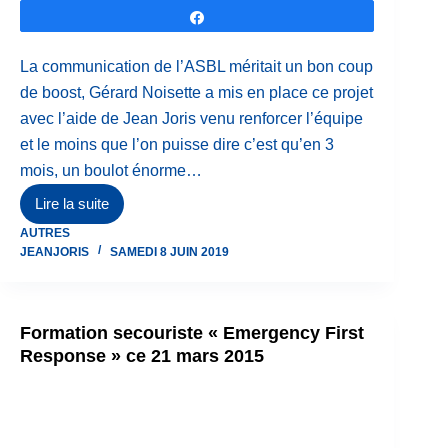
Partagez
La communication de l’ASBL méritait un bon coup
de boost, Gérard Noisette a mis en place ce projet
avec l’aide de Jean Joris venu renforcer l’équipe
et le moins que l’on puisse dire c’est qu’en 3
mois, un boulot énorme…
Lire la suite
Jiu-
AUTRES
Jitsu
JEANJORIS
SAMEDI 8 JUIN 2019
KickBoxing
Club
Visétois,
Formation secouriste « Emergency First
une
Response » ce 21 mars 2015
première
partie
d’année
2019