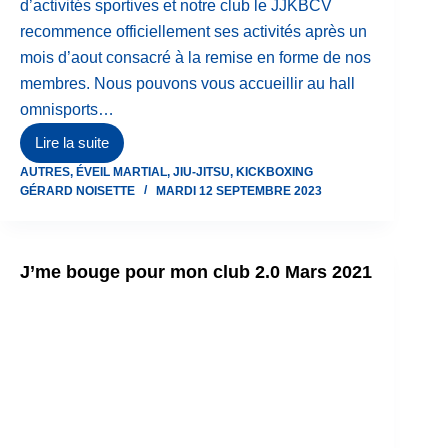
d’activités sportives et notre club le JJKBCV
recommence officiellement ses activités après un
mois d’aout consacré à la remise en forme de nos
membres. Nous pouvons vous accueillir au hall
omnisports…
Lire la suite
JIU-
AUTRES
,
ÉVEIL MARTIAL
,
JIU-JITSU
,
KICKBOXING
JITSU
GÉRARD NOISETTE
MARDI 12 SEPTEMBRE 2023
KICKBOXING
CLUB
VISETOIS
J’me bouge pour mon club 2.0 Mars 2021
A.S.B.L.
(JJKBCV)-
LA
REPRISE