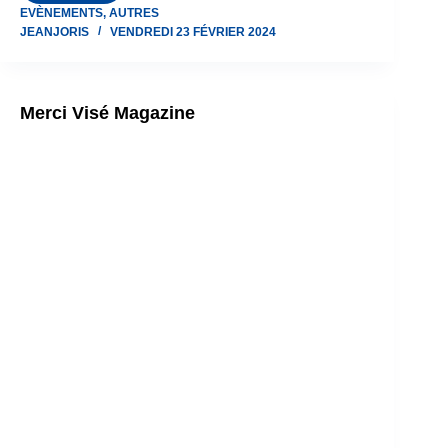
EVÈNEMENTS
,
AUTRES
de
JEANJORIS
VENDREDI 23 FÉVRIER 2024
premiers
secours
au
Merci Visé Magazine
JJKBCV
ce
17/02/2024