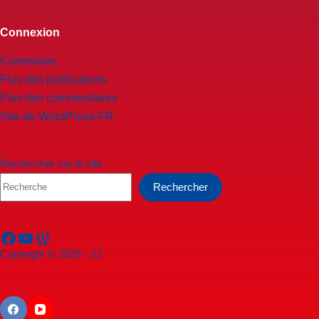
Connexion
Connexion
Flux des publications
Flux des commentaires
Site de WordPress-FR
Rechercher sur le site
Rechercher
Facebook
YouTube
WordPress
Copyright © 2026 - JJ