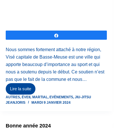
Partagez
Nous sommes fortement attaché à notre région,
Visé capitale de Basse-Meuse est une ville qui
apporte beaucoup d’importance au sport et qui
nous a soutenu depuis le début. Ce soutien n’est
pas que le fait de la commune et nous…
Lire la suite
Merci
AUTRES
,
ÉVEIL MARTIAL
,
EVÈNEMENTS
,
JIU-JITSU
Visé
JEANJORIS
MARDI 9 JANVIER 2024
Magazine
Bonne année 2024