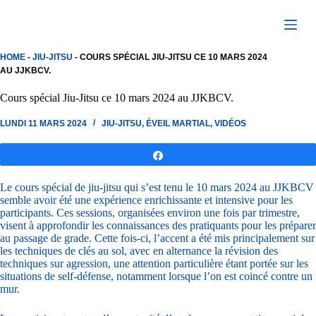
Passer
au
contenu
HOME
-
JIU-JITSU
-
COURS SPÉCIAL JIU-JITSU CE 10 MARS 2024
AU JJKBCV.
Cours spécial Jiu-Jitsu ce 10 mars 2024 au JJKBCV.
LUNDI 11 MARS 2024
JIU-JITSU
,
ÉVEIL MARTIAL
,
VIDÉOS
Partagez
Le cours spécial de jiu-jitsu qui s’est tenu le 10 mars 2024 au JJKBCV
semble avoir été une expérience enrichissante et intensive pour les
participants. Ces sessions, organisées environ une fois par trimestre,
visent à approfondir les connaissances des pratiquants pour les préparer
au passage de grade. Cette fois-ci, l’accent a été mis principalement sur
les techniques de clés au sol, avec en alternance la révision des
techniques sur agression, une attention particulière étant portée sur les
situations de self-défense, notamment lorsque l’on est coincé contre un
mur.