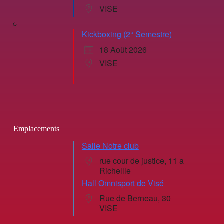
VISE
Kickboxing (2° Semestre)
18 Août 2026
VISE
Emplacements
Salle Notre club
rue cour de justice, 11 a
Richellle
Hall Omnisport de Visé
Rue de Berneau, 30
VISE