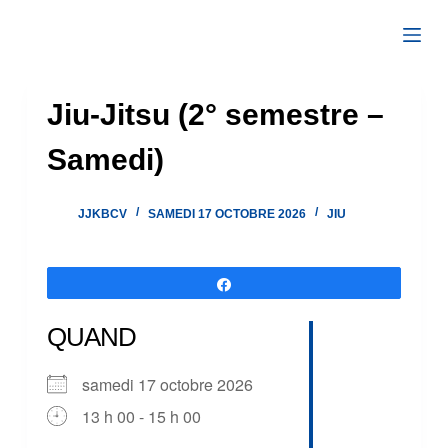
Passer
au
contenu
Jiu-Jitsu (2° semestre –
Samedi)
JJKBCV
SAMEDI 17 OCTOBRE 2026
JIU
Partagez
QUAND
samedi 17 octobre 2026
13 h 00 - 15 h 00