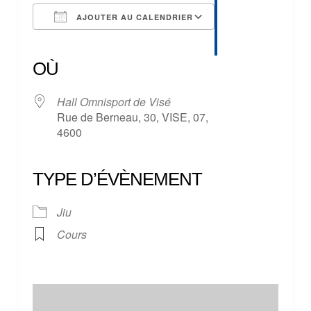
AJOUTER AU CALENDRIER
Télécharger ICS
Calendrier Google
iCalendar
Office 365
Outlook Live
OÙ
Hall Omnisport de Visé
Rue de Berneau, 30, VISE, 07,
4600
TYPE D’ÉVÈNEMENT
Jiu
Cours