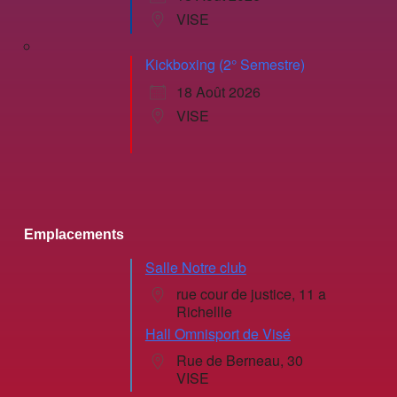
VISE
Kickboxing (2° Semestre)
18 Août 2026
VISE
Emplacements
Salle Notre club
rue cour de justice, 11 a
Richellle
Hall Omnisport de Visé
Rue de Berneau, 30
VISE