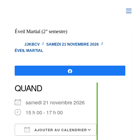
Passer
au
contenu
Éveil Martial (2° semestre)
JJKBCV
SAMEDI 21 NOVEMBRE 2026
ÉVEIL MARTIAL
Partagez
QUAND
samedi 21 novembre 2026
15 h 00 - 17 h 00
AJOUTER AU CALENDRIER