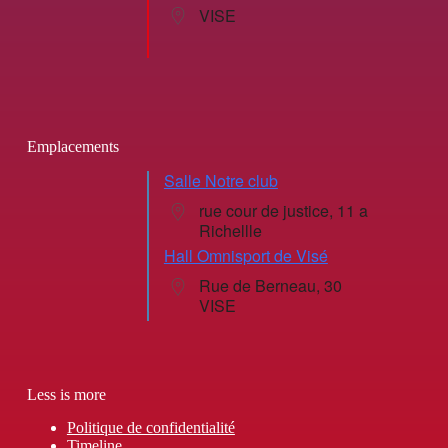
VISE
Emplacements
Salle Notre club
rue cour de justice, 11 a
Richellle
Hall Omnisport de Visé
Rue de Berneau, 30
VISE
Less is more
Politique de confidentialité
Timeline