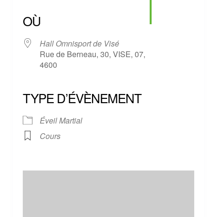
Télécharger ICS
Calendrier Google
iCalendar
Office 365
Outlook Live
OÙ
Hall Omnisport de Visé
Rue de Berneau, 30, VISE, 07,
4600
TYPE D’ÉVÈNEMENT
Éveil Martial
Cours