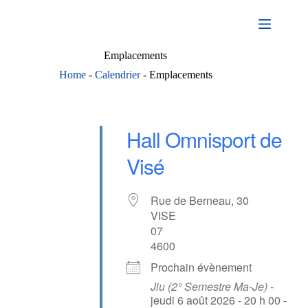
Passer
au
contenu
Emplacements
Home
-
Calendrier
-
Emplacements
Hall Omnisport de
Visé
Rue de Berneau, 30
VISE
07
4600
Prochain évènement
Jiu (2° Semestre Ma-Je)
-
jeudi 6 août 2026 - 20 h 00 -