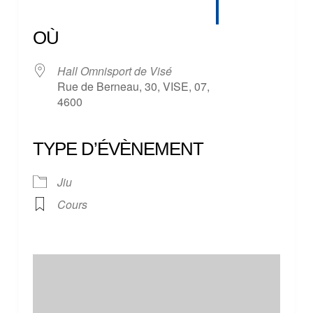
Télécharger ICS
Calendrier Google
iCalendar
Office 365
Outlook Live
OÙ
Hall Omnisport de Visé
Rue de Berneau, 30, VISE, 07,
4600
TYPE D’ÉVÈNEMENT
Jiu
Cours