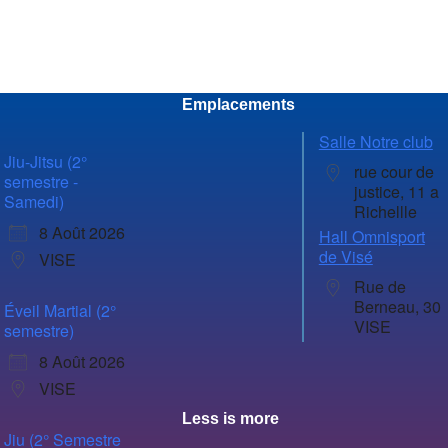
Emplacements
Salle Notre club
Jiu-Jitsu (2°
rue cour de
semestre -
justice, 11 a
Samedi)
Richellle
8 Août 2026
Hall Omnisport
de Visé
VISE
Rue de
Berneau, 30
Éveil Martial (2°
VISE
semestre)
8 Août 2026
VISE
Less is more
Jiu (2° Semestre