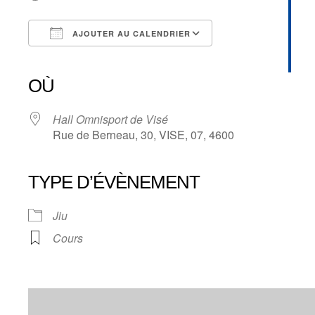
AJOUTER AU CALENDRIER
Télécharger ICS
Calendrier Google
iCalendar
Office 365
Outlook Live
OÙ
Hall Omnisport de Visé
Rue de Berneau, 30, VISE, 07, 4600
TYPE D’ÉVÈNEMENT
Jiu
Cours