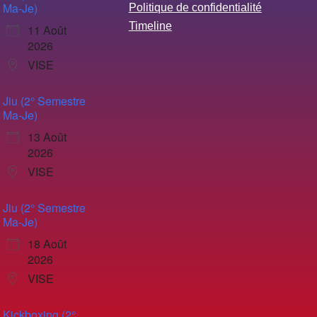
Ma-Je)
Politique de confidentialité
Timeline
11 Août
2026
VISE
Jiu (2° Semestre
Ma-Je)
13 Août
2026
VISE
Jiu (2° Semestre
Ma-Je)
18 Août
2026
VISE
Kickboxing (2°