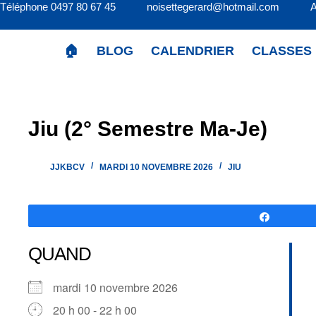
Téléphone 0497 80 67 45 noisettegerard@hotmail.com 
Passer
au
contenu
🏠
BLOG
CALENDRIER
CLASSES
Jiu (2° Semestre Ma-Je)
JJKBCV
MARDI 10 NOVEMBRE 2026
JIU
Partagez
QUAND
mardi 10 novembre 2026
20 h 00 - 22 h 00