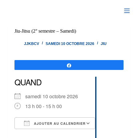
Passer
au
contenu
Jiu-Jitsu (2° semestre – Samedi)
JJKBCV
SAMEDI 10 OCTOBRE 2026
JIU
Partagez
QUAND
samedi 10 octobre 2026
13 h 00 - 15 h 00
AJOUTER AU CALENDRIER
Télécharger ICS
Calendrier Google
iCalendar
Office 365
Outlook Live