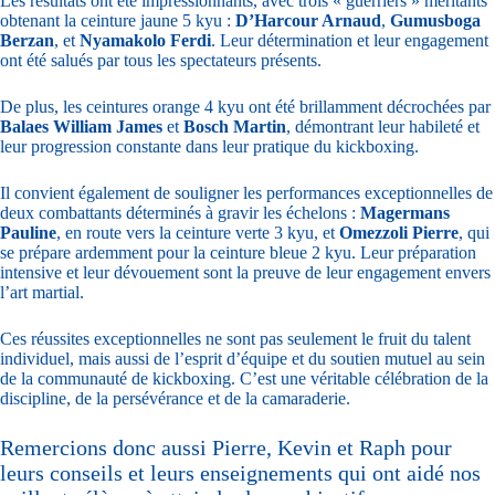
Les résultats ont été impressionnants, avec trois « guerriers » méritants
obtenant la ceinture jaune 5 kyu :
D’Harcour Arnaud
,
Gumusboga
Berzan
, et
Nyamakolo Ferdi
. Leur détermination et leur engagement
ont été salués par tous les spectateurs présents.
De plus, les ceintures orange 4 kyu ont été brillamment décrochées par
Balaes William James
et
Bosch Martin
, démontrant leur habileté et
leur progression constante dans leur pratique du kickboxing.
Il convient également de souligner les performances exceptionnelles de
deux combattants déterminés à gravir les échelons :
Magermans
Pauline
, en route vers la ceinture verte 3 kyu, et
Omezzoli Pierre
, qui
se prépare ardemment pour la ceinture bleue 2 kyu. Leur préparation
intensive et leur dévouement sont la preuve de leur engagement envers
l’art martial.
Ces réussites exceptionnelles ne sont pas seulement le fruit du talent
individuel, mais aussi de l’esprit d’équipe et du soutien mutuel au sein
de la communauté de kickboxing. C’est une véritable célébration de la
discipline, de la persévérance et de la camaraderie.
Remercions donc aussi Pierre, Kevin et Raph pour
leurs conseils et leurs enseignements qui ont aidé nos