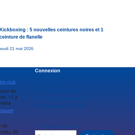
Kickboxing : 5 nouvelles ceintures noires et 1
ceinture de flanelle
jeudi 21 mai 2026
Connexion
tre club
Connexion
 cour de
Flux des publications
ice, 11 a
Flux des commentaires
hellle
Site de WordPress-FR
isport
 de
Rechercher sur le site
neau, 30