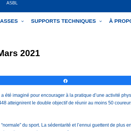
om ASBL
LASSES
SUPPORTS TECHNIQUES
À PROP
Mars 2021
Partagez
été imaginé pour encourager à la pratique d’une activité physiq
et 448 atteignirent le double objectif de réunir au moins 50 cour
ue “normale” du sport. La sédentarité et l’ennui guettent de plus