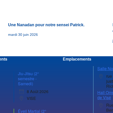
Une Nanadan pour notre sensei Patrick.
mardi 30 juin 2026
ents
Emplacements
Salle No
Jiu-Jitsu (2°
rue
semestre -
just
Samedi)
Ric
8 Août 2026
Hall Omn
de Visé
VISE
Rue
Ber
Éveil Martial (2°