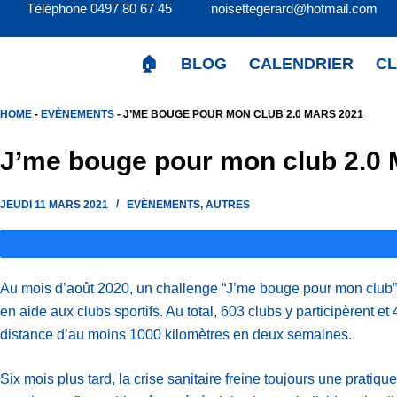
Téléphone 0497 80 67 45 noisettegerard@hotmail.c
Passer
au
contenu
🏠
BLOG
CALENDRIER
C
HOME
-
EVÈNEMENTS
-
J’ME BOUGE POUR MON CLUB 2.0 MARS 2021
J’me bouge pour mon club 2.0 
JEUDI 11 MARS 2021
EVÈNEMENTS
,
AUTRES
Au mois d’août 2020, un challenge “J’me bouge pour mon club” a 
en aide aux clubs sportifs. Au total, 603 clubs y participèrent 
distance d’au moins 1000 kilomètres en deux semaines.
Six mois plus tard, la crise sanitaire freine toujours une pratiq