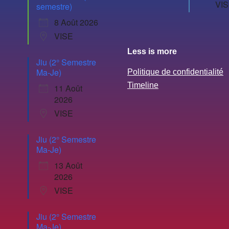
VI
semestre)
8 Août 2026
VISE
Less is more
Jiu (2° Semestre
Ma-Je)
Politique de confidentialité
Timeline
11 Août
2026
VISE
Jiu (2° Semestre
Ma-Je)
13 Août
2026
VISE
Jiu (2° Semestre
Ma-Je)