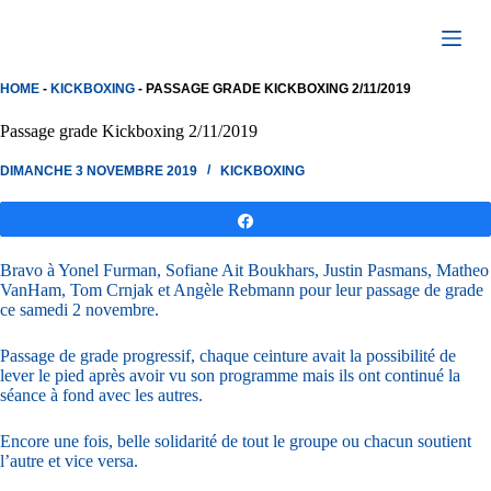
Passer
au
contenu
HOME
-
KICKBOXING
-
PASSAGE GRADE KICKBOXING 2/11/2019
Passage grade Kickboxing 2/11/2019
DIMANCHE 3 NOVEMBRE 2019
KICKBOXING
Partagez
Bravo à Yonel Furman, Sofiane Ait Boukhars, Justin Pasmans, Matheo
VanHam, Tom Crnjak et Angèle Rebmann pour leur passage de grade
ce samedi 2 novembre.
Passage de grade progressif, chaque ceinture avait la possibilité de
lever le pied après avoir vu son programme mais ils ont continué la
séance à fond avec les autres.
Encore une fois, belle solidarité de tout le groupe ou chacun soutient
l’autre et vice versa.