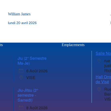
William James
lundi 20 avril 2026
ts
Emplacements
Salle No
Jiu (2° Semestre
rue
Ma-Je)
just
Ric
6 Août 2026
Hall Omn
VISE
de Visé
Rue
Jiu-Jitsu (2°
Ber
semestre -
VI
Samedi)
8 Août 2026