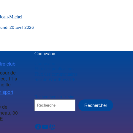
Jean-Michel
lundi 20 avril 2026
Connexion
tre club
Connexion
Flux des publications
 cour de
Flux des commentaires
ice, 11 a
Site de WordPress-FR
hellle
isport
Rechercher sur le site
Rechercher
 de
neau, 30
SE
Facebook
YouTube
WordPress