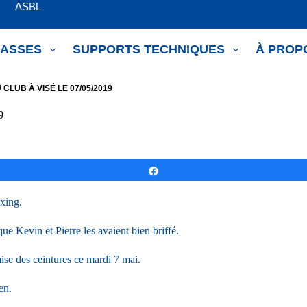
om ASBL
LASSES
SUPPORTS TECHNIQUES
À PROP
LUB À VISÉ LE 07/05/2019
9
Partagez
oxing.
que Kevin et Pierre les avaient bien briffé.
ise des ceintures ce mardi 7 mai.
en.