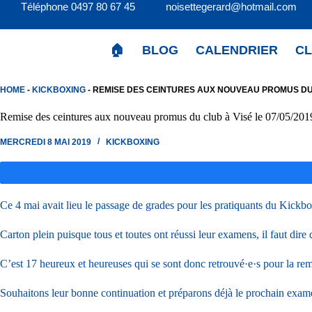
Passer
Téléphone 0497 80 67 45 noisettegerard@hotmail.c
au
contenu
🏠
BLOG
CALENDRIER
C
HOME
-
KICKBOXING
-
REMISE DES CEINTURES AUX NOUVEAU PROMUS DU C
Remise des ceintures aux nouveau promus du club à Visé le 07/05/201
MERCREDI 8 MAI 2019
KICKBOXING
Ce 4 mai avait lieu le passage de grades pour les pratiquants du Kickb
Carton plein puisque tous et toutes ont réussi leur examens, il faut dire 
C’est 17 heureux et heureuses qui se sont donc retrouvé·e·s pour la rem
Souhaitons leur bonne continuation et préparons déjà le prochain exam