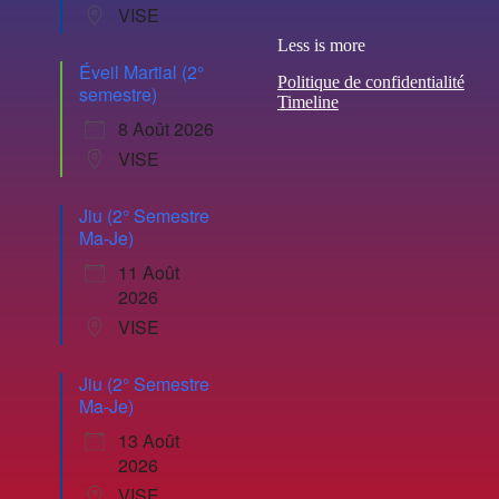
VISE
Less is more
Éveil Martial (2°
Politique de confidentialité
semestre)
Timeline
8 Août 2026
VISE
Jiu (2° Semestre
Ma-Je)
11 Août
2026
VISE
Jiu (2° Semestre
Ma-Je)
13 Août
2026
VISE