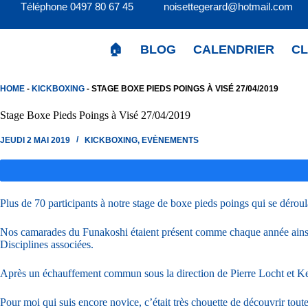
Passer
Téléphone 0497 80 67 45 noisettegerard@hotmail.c
au
contenu
🏠
BLOG
CALENDRIER
C
HOME
-
KICKBOXING
-
STAGE BOXE PIEDS POINGS À VISÉ 27/04/2019
Stage Boxe Pieds Poings à Visé 27/04/2019
JEUDI 2 MAI 2019
KICKBOXING
,
EVÈNEMENTS
Plus de 70 participants à notre stage de boxe pieds poings qui se dérou
Nos camarades du Funakoshi étaient présent comme chaque année ains
Disciplines associées.
Après un échauffement commun sous la direction de Pierre Locht et Kevin 
Pour moi qui suis encore novice, c’était très chouette de découvrir toute