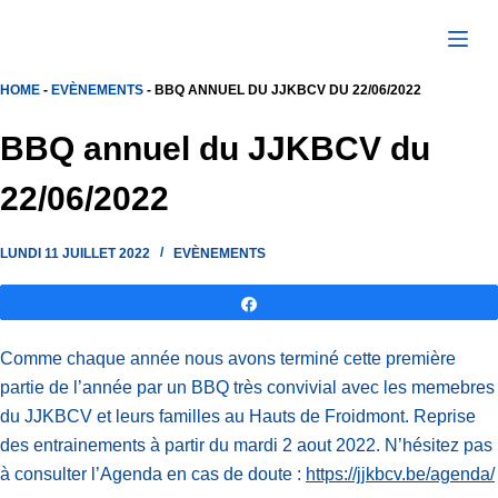
Passer
au
contenu
HOME
-
EVÈNEMENTS
-
BBQ ANNUEL DU JJKBCV DU 22/06/2022
BBQ annuel du JJKBCV du
22/06/2022
LUNDI 11 JUILLET 2022
EVÈNEMENTS
Partagez
Comme chaque année nous avons terminé cette première
partie de l’année par un BBQ très convivial avec les memebres
du JJKBCV et leurs familles au Hauts de Froidmont. Reprise
des entrainements à partir du mardi 2 aout 2022. N’hésitez pas
à consulter l’Agenda en cas de doute :
https://jjkbcv.be/agenda/