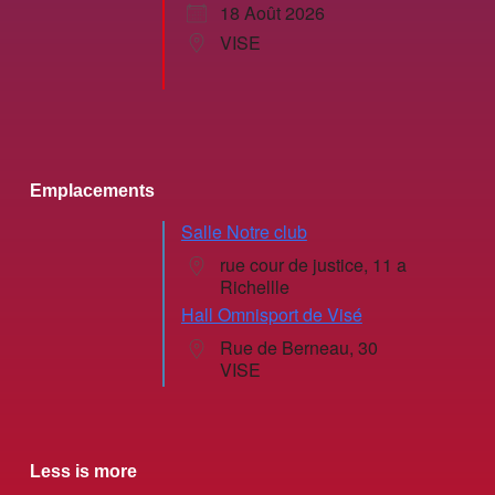
18 Août 2026
VISE
Emplacements
Salle Notre club
rue cour de justice, 11 a
Richellle
Hall Omnisport de Visé
Rue de Berneau, 30
VISE
Less is more