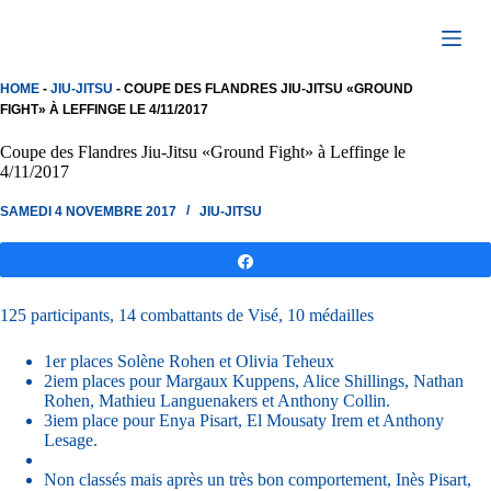
Passer
au
contenu
HOME
-
JIU-JITSU
-
COUPE DES FLANDRES JIU-JITSU «GROUND
FIGHT» À LEFFINGE LE 4/11/2017
Coupe des Flandres Jiu-Jitsu «Ground Fight» à Leffinge le
4/11/2017
SAMEDI 4 NOVEMBRE 2017
JIU-JITSU
Partagez
125 participants, 14 combattants de Visé, 10 médailles
1er places Solène Rohen et Olivia Teheux
2iem places pour Margaux Kuppens, Alice Shillings, Nathan
Rohen, Mathieu Languenakers et Anthony Collin.
3iem place pour Enya Pisart, El Mousaty Irem et Anthony
Lesage.
Non classés mais après un très bon comportement, Inès Pisart,