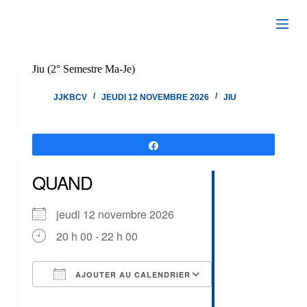
Passer
au
contenu
Jiu (2° Semestre Ma-Je)
JJKBCV
JEUDI 12 NOVEMBRE 2026
JIU
Partagez
QUAND
jeudi 12 novembre 2026
20 h 00 - 22 h 00
AJOUTER AU CALENDRIER
Télécharger ICS
Calendrier Google
iCalendar
Office 365
Outlook Live