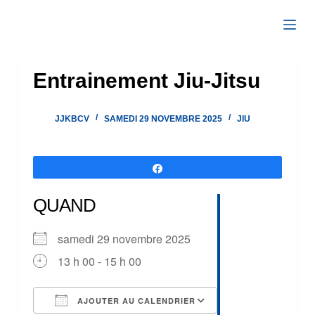
Passer
au
contenu
Entrainement Jiu-Jitsu
JJKBCV
SAMEDI 29 NOVEMBRE 2025
JIU
Partagez
QUAND
samedi 29 novembre 2025
13 h 00 - 15 h 00
AJOUTER AU CALENDRIER