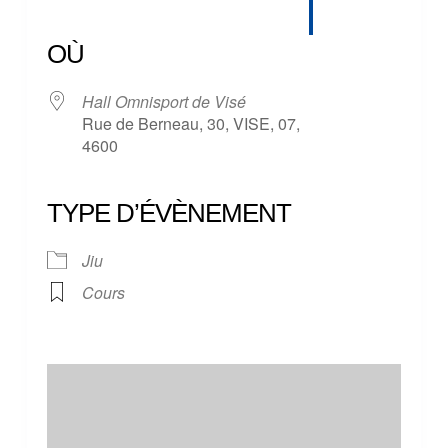
Télécharger ICS
Calendrier Google
iCalendar
Office 365
Outlook Live
OÙ
Hall Omnisport de Visé
Rue de Berneau, 30, VISE, 07,
4600
TYPE D’ÉVÈNEMENT
Jiu
Cours