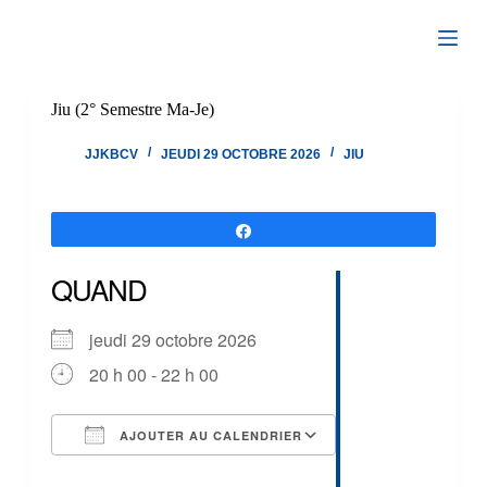
Passer
au
contenu
Jiu (2° Semestre Ma-Je)
JJKBCV
JEUDI 29 OCTOBRE 2026
JIU
Partagez
QUAND
jeudi 29 octobre 2026
20 h 00 - 22 h 00
AJOUTER AU CALENDRIER
Télécharger ICS
Calendrier Google
iCalendar
Office 365
Outlook Live