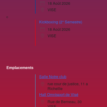
18 Août 2026
VISE
Kickboxing (2° Semestre)
18 Août 2026
VISE
Emplacements
Salle Notre club
rue cour de justice, 11 a
Richellle
Hall Omnisport de Visé
Rue de Berneau, 30
VISE