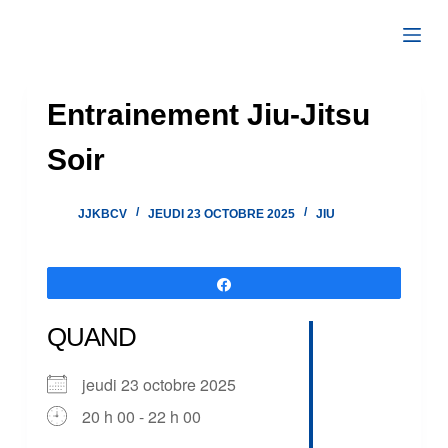
Passer
au
contenu
Entrainement Jiu-Jitsu
Soir
JJKBCV
JEUDI 23 OCTOBRE 2025
JIU
Partagez
QUAND
jeudi 23 octobre 2025
20 h 00 - 22 h 00