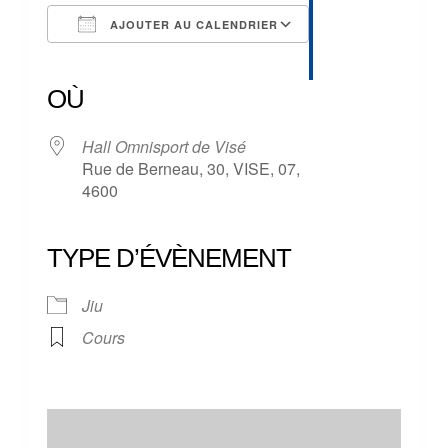
AJOUTER AU CALENDRIER
Télécharger ICS
Calendrier Google
iCalendar
Office 365
Outlook Live
OÙ
Hall Omnisport de Visé
Rue de Berneau, 30, VISE, 07,
4600
TYPE D’ÉVÈNEMENT
Jiu
Cours