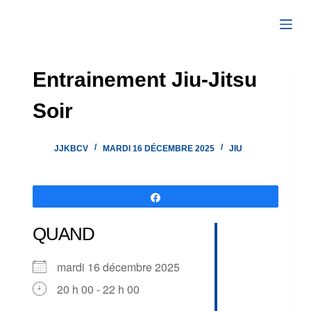
Passer
au
contenu
Entrainement Jiu-Jitsu
Soir
JJKBCV
MARDI 16 DÉCEMBRE 2025
JIU
Partagez
QUAND
mardi 16 décembre 2025
20 h 00 - 22 h 00