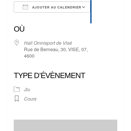
AJOUTER AU CALENDRIER
Télécharger ICS
Calendrier Google
iCalendar
Office 365
Outlook Live
OÙ
Hall Omnisport de Visé
Rue de Berneau, 30, VISE, 07,
4600
TYPE D’ÉVÈNEMENT
Jiu
Cours