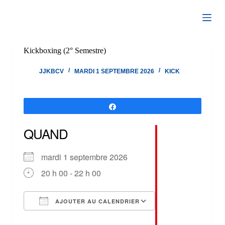
Passer
au
contenu
Kickboxing (2° Semestre)
JJKBCV
MARDI 1 SEPTEMBRE 2026
KICK
Partagez
QUAND
mardi 1 septembre 2026
20 h 00 - 22 h 00
AJOUTER AU CALENDRIER
Télécharger ICS
Calendrier Google
iCalendar
Office 365
Outlook Live