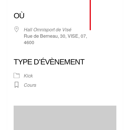
Télécharger ICS
Calendrier Google
iCalendar
Office 365
Outlook Live
OÙ
Hall Omnisport de Visé
Rue de Berneau, 30, VISE, 07,
4600
TYPE D’ÉVÈNEMENT
Kick
Cours