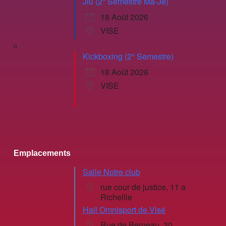
Jiu (2° Semestre Ma-Je)
18 Août 2026
VISE
Kickboxing (2° Semestre)
18 Août 2026
VISE
Emplacements
Salle Notre club
rue cour de justice, 11 a
Richellle
Hall Omnisport de Visé
Rue de Berneau, 30