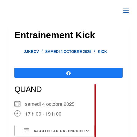
Passer
au
contenu
Entrainement Kick
JJKBCV
SAMEDI 4 OCTOBRE 2025
KICK
Partagez
QUAND
samedi 4 octobre 2025
17 h 00 - 19 h 00
AJOUTER AU CALENDRIER