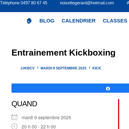
Téléphone 0497 80 67 45 noisettegerard@hotmail.com 
Passer
au
contenu
🏠
BLOG
CALENDRIER
CLASSES
Entrainement Kickboxing
JJKBCV
MARDI 9 SEPTEMBRE 2025
KICK
Partagez
QUAND
mardi 9 septembre 2025
20 h 00 - 22 h 00