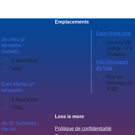
Emplacements
Salle Notre club
Jiu-Jitsu (2°
rue cour de
semestre -
justice, 11 a
Samedi)
Richellle
8 Août 2026
Hall Omnisport
de Visé
VISE
Rue de
Berneau, 30
Éveil Martial (2°
VISE
semestre)
8 Août 2026
VISE
Less is more
Jiu (2° Semestre
Ma-Je)
Politique de confidentialité