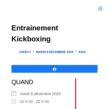
Passer
au
contenu
Entrainement
Kickboxing
JJKBCV
MARDI 9 DÉCEMBRE 2025
KICK
Partagez
QUAND
mardi 9 décembre 2025
20 h 00 - 22 h 00