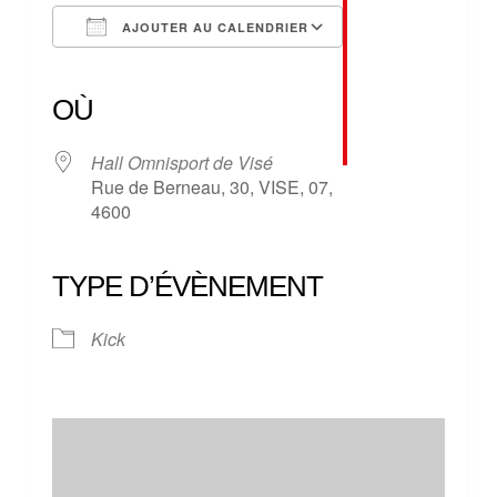
AJOUTER AU CALENDRIER
Télécharger ICS
Calendrier Google
iCalendar
Office 365
Outlook Live
OÙ
Hall Omnisport de Visé
Rue de Berneau, 30, VISE, 07,
4600
TYPE D’ÉVÈNEMENT
Kick