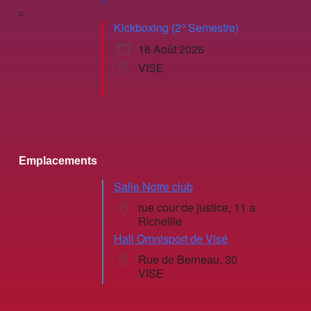
Kickboxing (2° Semestre)
18 Août 2026
VISE
Emplacements
Salle Notre club
rue cour de justice, 11 a
Richellle
Hall Omnisport de Visé
Rue de Berneau, 30
VISE