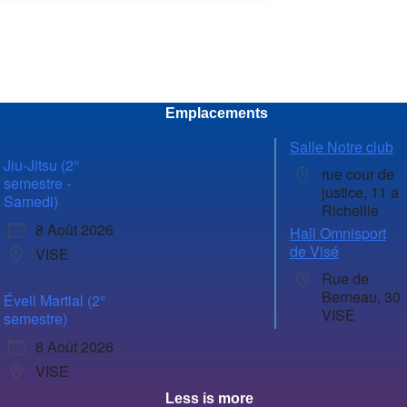
Emplacements
Salle Notre club
Jiu-Jitsu (2°
rue cour de
semestre -
justice, 11 a
Samedi)
Richellle
8 Août 2026
Hall Omnisport
de Visé
VISE
Rue de
Berneau, 30
Éveil Martial (2°
VISE
semestre)
8 Août 2026
VISE
Less is more