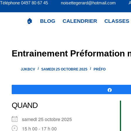
Téléphone 0497 80 67 45 noisettegerard@hotmail.com 
Passer
au
contenu
🏠
BLOG
CALENDRIER
CLASSES
Entrainement Préformation m
JJKBCV
SAMEDI 25 OCTOBRE 2025
PRÉFO
Partagez
QUAND
samedi 25 octobre 2025
15 h 00 - 17 h 00