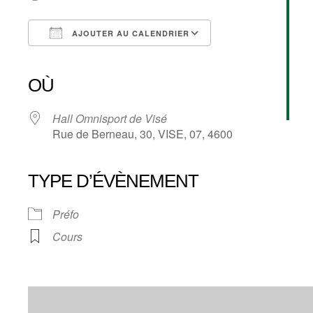
AJOUTER AU CALENDRIER
Télécharger ICS
Calendrier Google
iCalendar
Office 365
Outlook Live
OÙ
Hall Omnisport de Visé
Rue de Berneau, 30, VISE, 07, 4600
TYPE D’ÉVÈNEMENT
Préfo
Cours