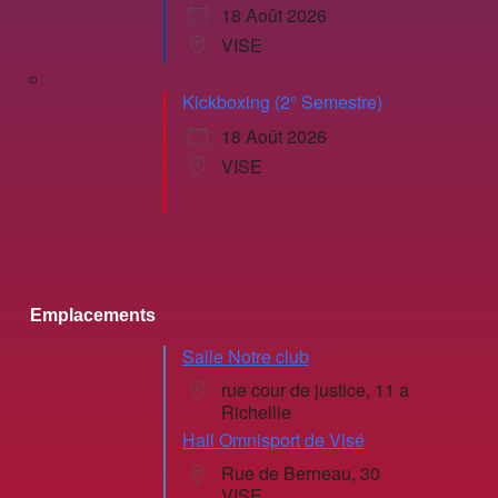
18 Août 2026
VISE
Kickboxing (2° Semestre)
18 Août 2026
VISE
Emplacements
Salle Notre club
rue cour de justice, 11 a
Richellle
Hall Omnisport de Visé
Rue de Berneau, 30
VISE