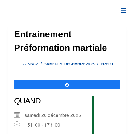
Passer
au
contenu
Entrainement
Préformation martiale
JJKBCV
SAMEDI 20 DÉCEMBRE 2025
PRÉFO
Partagez
QUAND
samedi 20 décembre 2025
15 h 00 - 17 h 00