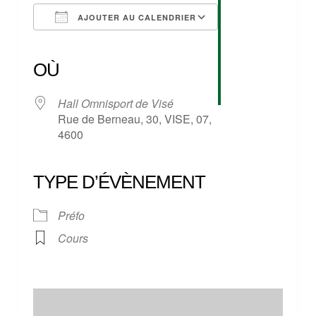
AJOUTER AU CALENDRIER
Télécharger ICS
Calendrier Google
iCalendar
Office 365
Outlook Live
OÙ
Hall Omnisport de Visé
Rue de Berneau, 30, VISE, 07,
4600
TYPE D’ÉVÈNEMENT
Préfo
Cours