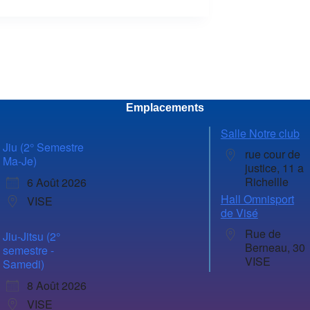
Emplacements
Salle Notre club
Jiu (2° Semestre
rue cour de
Ma-Je)
justice, 11 a
Richellle
6 Août 2026
Hall Omnisport
VISE
de Visé
Rue de
Jiu-Jitsu (2°
Berneau, 30
semestre -
VISE
Samedi)
8 Août 2026
VISE