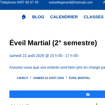
Téléphone 0497 80 67 45 noisettegerard@hotmail.com 
Passer
au
contenu
🏠
BLOG
CALENDRIER
CLASSES
Éveil Martial (2° semestre)
samedi 22 août 2026 @ 15 h 00 - 17 h 00 -
Assurez-vous que vos enfants sont bien pris en charge pa
JJKBCV
SAMEDI 22 AOÛT 2026
ÉVEIL MARTIAL
Partagez