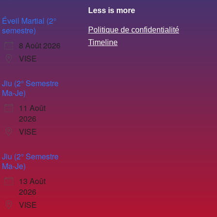
Less is more
Éveil Martial (2°
semestre)
Politique de confidentialité
Timeline
8 Août 2026
VISE
Jiu (2° Semestre
Ma-Je)
11 Août
2026
VISE
Jiu (2° Semestre
Ma-Je)
13 Août
2026
VISE