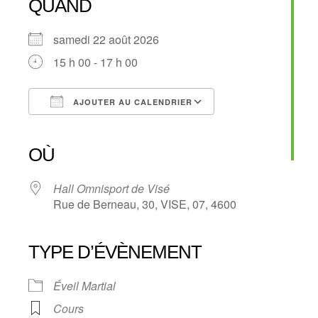
QUAND
samedi 22 août 2026
15 h 00 - 17 h 00
AJOUTER AU CALENDRIER
Télécharger ICS
Calendrier Google
iCalendar
Office 365
Outlook Live
OÙ
Hall Omnisport de Visé
Rue de Berneau, 30, VISE, 07, 4600
TYPE D’ÉVÈNEMENT
Éveil Martial
Cours