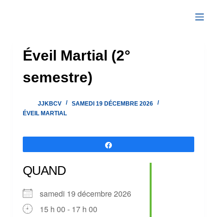
Passer
au
contenu
Éveil Martial (2°
semestre)
JJKBCV
SAMEDI 19 DÉCEMBRE 2026
ÉVEIL MARTIAL
Partagez
QUAND
samedi 19 décembre 2026
15 h 00 - 17 h 00