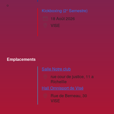
Kickboxing (2° Semestre)
18 Août 2026
VISE
Emplacements
Salle Notre club
rue cour de justice, 11 a
Richellle
Hall Omnisport de Visé
Rue de Berneau, 30
VISE