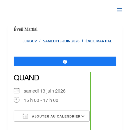
Passer
au
contenu
Éveil Martial
JJKBCV
SAMEDI 13 JUIN 2026
ÉVEIL MARTIAL
Partagez
QUAND
samedi 13 juin 2026
15 h 00 - 17 h 00
AJOUTER AU CALENDRIER
Télécharger ICS
Calendrier Google
iCalendar
Office 365
Outlook Live