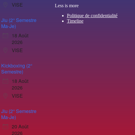
VISE
Less is more
Politique de confidentialité
Jiu (2° Semestre
Timeline
Ma-Je)
18 Août
2026
VISE
Kickboxing (2°
Semestre)
18 Août
2026
VISE
Jiu (2° Semestre
Ma-Je)
20 Août
2026