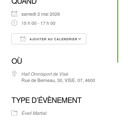
QUAND
samedi 2 mai 2026
15 h 00 - 17 h 00
AJOUTER AU CALENDRIER
Télécharger ICS
Calendrier Google
iCalendar
Office 365
Outlook Live
OÙ
Hall Omnisport de Visé
Rue de Berneau, 30, VISE, 07, 4600
TYPE D’ÉVÈNEMENT
Éveil Martial