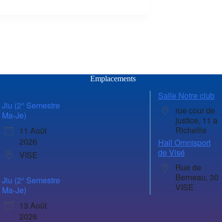
Emplacements
Salle Notre club
Jiu (2° Semestre
rue cour de
Ma-Je)
justice, 11 a
Richellle
11 Août
2026
Hall Omnisport
de Visé
VISE
Rue de
Berneau, 30
Jiu (2° Semestre
VISE
Ma-Je)
13 Août
2026