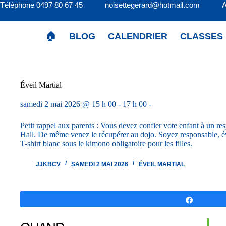
Passer
Téléphone 0497 80 67 45 noisettegerard@hotmail.com 
au
contenu
🏠
BLOG
CALENDRIER
CLASSES
Éveil Martial
samedi 2 mai 2026 @ 15 h 00 - 17 h 00 -
Petit rappel aux parents : Vous devez confier vote enfant à un re
Hall. De même venez le récupérer au dojo. Soyez responsable, év
T-shirt blanc sous le kimono obligatoire pour les filles.
JJKBCV
SAMEDI 2 MAI 2026
ÉVEIL MARTIAL
Partagez