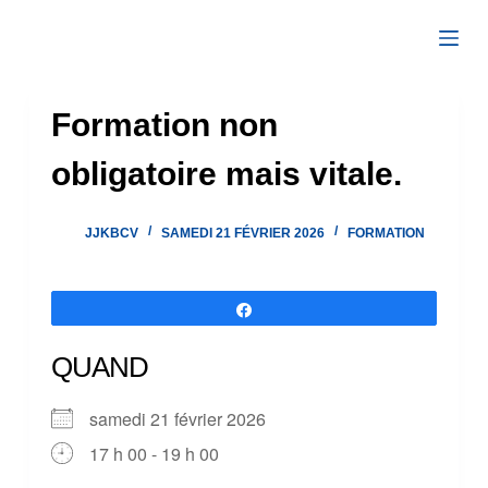
Passer
au
contenu
Formation non
obligatoire mais vitale.
JJKBCV
SAMEDI 21 FÉVRIER 2026
FORMATION
Partagez
QUAND
samedi 21 février 2026
17 h 00 - 19 h 00