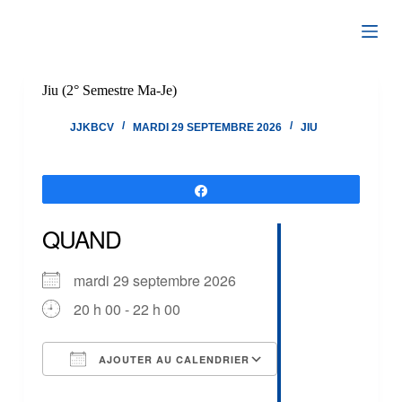
Passer
au
contenu
Jiu (2° Semestre Ma-Je)
JJKBCV
MARDI 29 SEPTEMBRE 2026
JIU
Partagez
QUAND
mardi 29 septembre 2026
20 h 00 - 22 h 00
AJOUTER AU CALENDRIER
Télécharger ICS
Calendrier Google
iCalendar
Office 365
Outlook Live