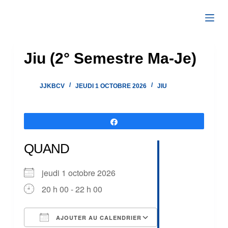
Passer
au
contenu
Jiu (2° Semestre Ma-Je)
JJKBCV
JEUDI 1 OCTOBRE 2026
JIU
Partagez
QUAND
jeudi 1 octobre 2026
20 h 00 - 22 h 00
AJOUTER AU CALENDRIER