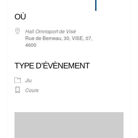
Télécharger ICS
Calendrier Google
iCalendar
Office 365
Outlook Live
OÙ
Hall Omnisport de Visé
Rue de Berneau, 30, VISE, 07,
4600
TYPE D’ÉVÈNEMENT
Jiu
Cours