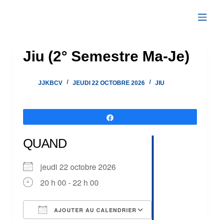
Passer
au
contenu
Jiu (2° Semestre Ma-Je)
JJKBCV
JEUDI 22 OCTOBRE 2026
JIU
Partagez
QUAND
jeudi 22 octobre 2026
20 h 00 - 22 h 00
AJOUTER AU CALENDRIER