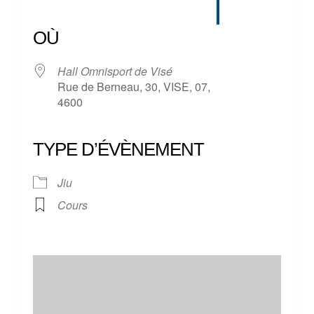
Télécharger ICS
Calendrier Google
iCalendar
Office 365
Outlook Live
OÙ
Hall Omnisport de Visé
Rue de Berneau, 30, VISE, 07,
4600
TYPE D’ÉVÈNEMENT
Jiu
Cours