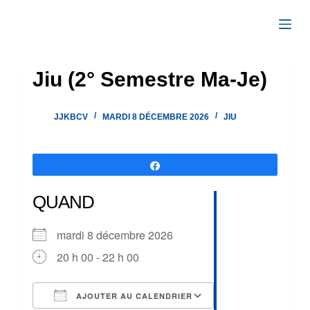
Passer
au
contenu
Jiu (2° Semestre Ma-Je)
JJKBCV
MARDI 8 DÉCEMBRE 2026
JIU
Partagez
QUAND
mardi 8 décembre 2026
20 h 00 - 22 h 00
AJOUTER AU CALENDRIER