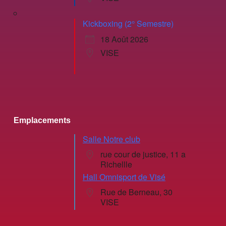
Kickboxing (2° Semestre)
18 Août 2026
VISE
Emplacements
Salle Notre club
rue cour de justice, 11 a
Richellle
Hall Omnisport de Visé
Rue de Berneau, 30
VISE