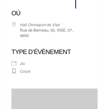
Télécharger ICS
Calendrier Google
iCalendar
Office 365
Outlook Live
OÙ
Hall Omnisport de Visé
Rue de Berneau, 30, VISE, 07,
4600
TYPE D’ÉVÈNEMENT
Jiu
Cours