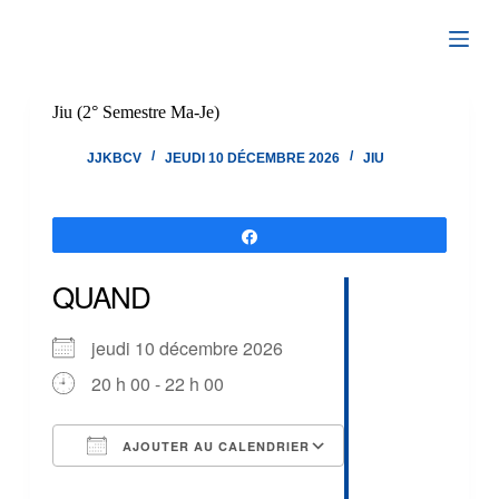
Passer
au
contenu
Jiu (2° Semestre Ma-Je)
JJKBCV
JEUDI 10 DÉCEMBRE 2026
JIU
Partagez
QUAND
jeudi 10 décembre 2026
20 h 00 - 22 h 00
AJOUTER AU CALENDRIER
Télécharger ICS
Calendrier Google
iCalendar
Office 365
Outlook Live