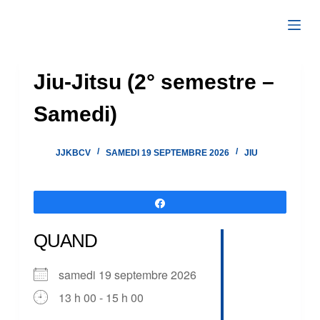
Passer
au
contenu
Jiu-Jitsu (2° semestre –
Samedi)
JJKBCV
SAMEDI 19 SEPTEMBRE 2026
JIU
Partagez
QUAND
samedi 19 septembre 2026
13 h 00 - 15 h 00