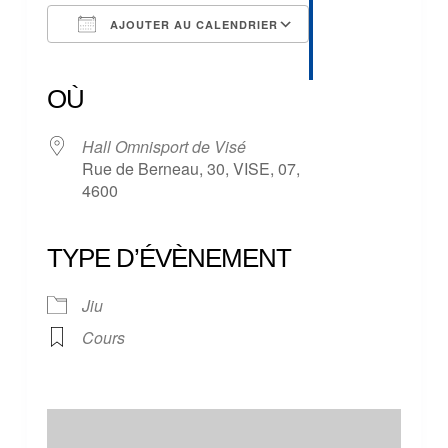
AJOUTER AU CALENDRIER
Télécharger ICS
Calendrier Google
iCalendar
Office 365
Outlook Live
OÙ
Hall Omnisport de Visé
Rue de Berneau, 30, VISE, 07,
4600
TYPE D’ÉVÈNEMENT
Jiu
Cours