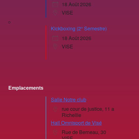
18 Août 2026
VISE
Kickboxing (2° Semestre)
18 Août 2026
VISE
Emplacements
Salle Notre club
rue cour de justice, 11 a
Richellle
Hall Omnisport de Visé
Rue de Berneau, 30
VISE