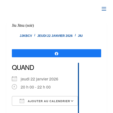
Passer
au
contenu
Jiu Jitsu (soir)
JJKBCV
JEUDI 22 JANVIER 2026
JIU
Partagez
QUAND
jeudi 22 janvier 2026
20 h 00 - 22 h 00
AJOUTER AU CALENDRIER
Télécharger ICS
Calendrier Google
iCalendar
Office 365
Outlook Live