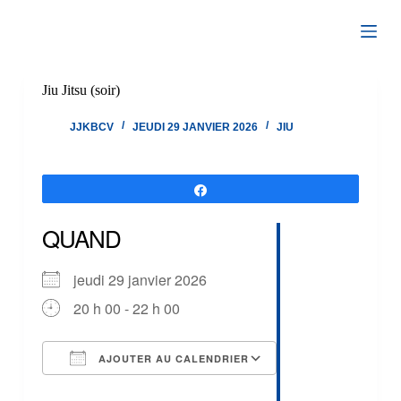
Passer
au
contenu
Jiu Jitsu (soir)
JJKBCV
JEUDI 29 JANVIER 2026
JIU
Partagez
QUAND
jeudi 29 janvier 2026
20 h 00 - 22 h 00
AJOUTER AU CALENDRIER
Télécharger ICS
Calendrier Google
iCalendar
Office 365
Outlook Live