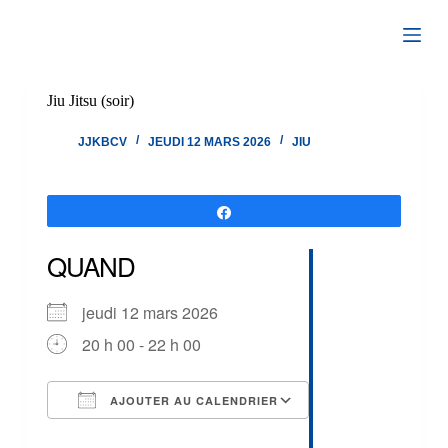
Passer
au
contenu
Jiu Jitsu (soir)
JJKBCV
JEUDI 12 MARS 2026
JIU
Partagez
QUAND
jeudi 12 mars 2026
20 h 00 - 22 h 00
AJOUTER AU CALENDRIER
Télécharger ICS
Calendrier Google
iCalendar
Office 365
Outlook Live