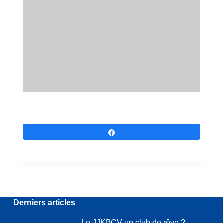
Partagez
Derniers articles
Le JJKBCV un club de rêve ?