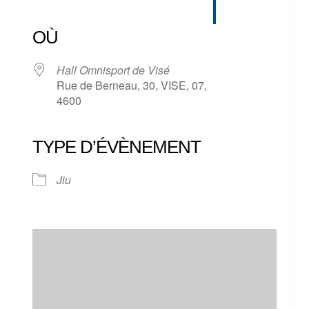
Télécharger ICS
Calendrier Google
iCalendar
Office 365
Outlook Live
OÙ
Hall Omnisport de Visé
Rue de Berneau, 30, VISE, 07,
4600
TYPE D’ÉVÈNEMENT
Jiu