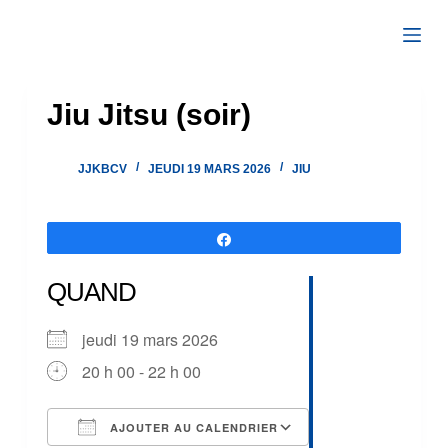
Passer
au
contenu
Jiu Jitsu (soir)
JJKBCV
JEUDI 19 MARS 2026
JIU
Partagez
QUAND
jeudi 19 mars 2026
20 h 00 - 22 h 00
AJOUTER AU CALENDRIER