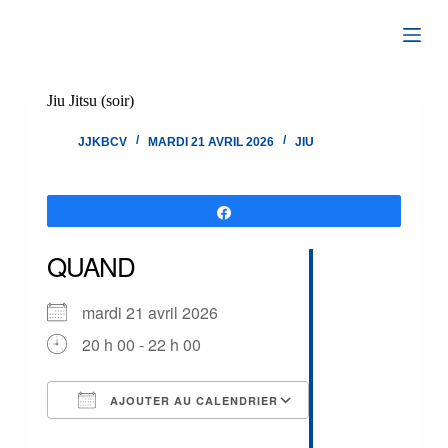
Passer
au
contenu
Jiu Jitsu (soir)
JJKBCV
MARDI 21 AVRIL 2026
JIU
Partagez
QUAND
mardi 21 avril 2026
20 h 00 - 22 h 00
AJOUTER AU CALENDRIER
Télécharger ICS
Calendrier Google
iCalendar
Office 365
Outlook Live