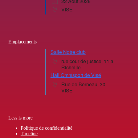
22 Août 2026
VISE
Emplacements
Salle Notre club
rue cour de justice, 11 a
Richellle
Hall Omnisport de Visé
Rue de Berneau, 30
VISE
Less is more
Politique de confidentialité
Timeline