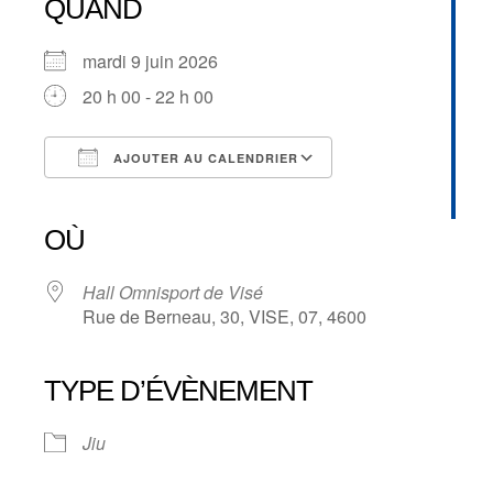
QUAND
mardi 9 juin 2026
20 h 00 - 22 h 00
AJOUTER AU CALENDRIER
Télécharger ICS
Calendrier Google
iCalendar
Office 365
Outlook Live
OÙ
Hall Omnisport de Visé
Rue de Berneau, 30, VISE, 07, 4600
TYPE D’ÉVÈNEMENT
Jiu