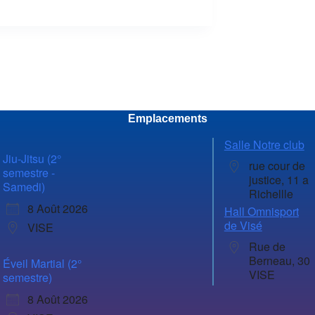
Emplacements
Salle Notre club
Jiu-Jitsu (2°
rue cour de
semestre -
justice, 11 a
Samedi)
Richellle
8 Août 2026
Hall Omnisport
de Visé
VISE
Rue de
Berneau, 30
Éveil Martial (2°
VISE
semestre)
8 Août 2026