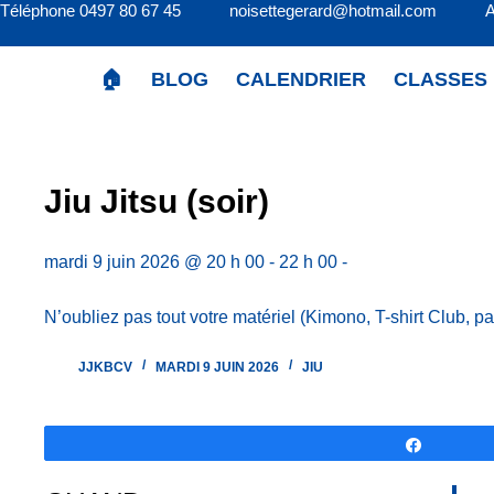
Téléphone 0497 80 67 45 noisettegerard@hotmail.com 
Passer
au
contenu
🏠
BLOG
CALENDRIER
CLASSES
Jiu Jitsu (soir)
mardi 9 juin 2026 @ 20 h 00 - 22 h 00 -
N’oubliez pas tout votre matériel (Kimono, T-shirt Club, pa
JJKBCV
MARDI 9 JUIN 2026
JIU
Partagez