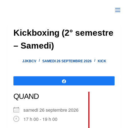
Passer
au
contenu
Kickboxing (2° semestre
– Samedi)
JJKBCV
SAMEDI 26 SEPTEMBRE 2026
KICK
Partagez
QUAND
samedi 26 septembre 2026
17 h 00 - 19 h 00