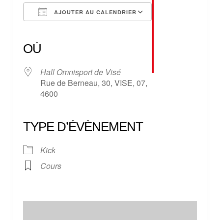
AJOUTER AU CALENDRIER
Télécharger ICS
Calendrier Google
iCalendar
Office 365
Outlook Live
OÙ
Hall Omnisport de Visé
Rue de Berneau, 30, VISE, 07,
4600
TYPE D’ÉVÈNEMENT
Kick
Cours