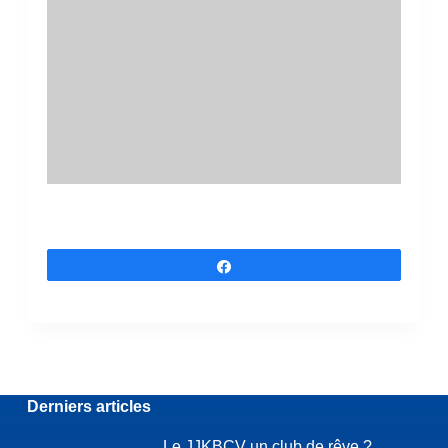
Partagez
Derniers articles
Le JJKBCV un club de rêve ?