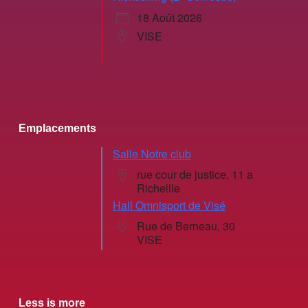
18 Août 2026
VISE
Emplacements
Salle Notre club
rue cour de justice, 11 a
Richellle
Hall Omnisport de Visé
Rue de Berneau, 30
VISE
Less is more