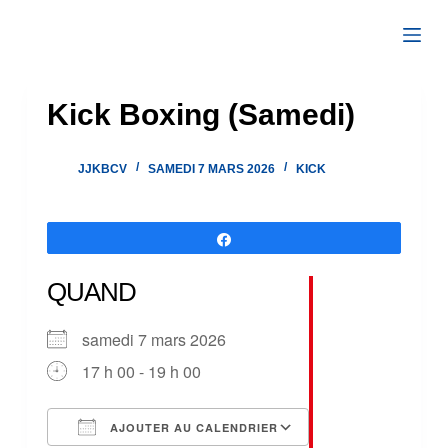
Passer
au
contenu
Kick Boxing (Samedi)
JJKBCV
SAMEDI 7 MARS 2026
KICK
Partagez
QUAND
samedi 7 mars 2026
17 h 00 - 19 h 00
AJOUTER AU CALENDRIER