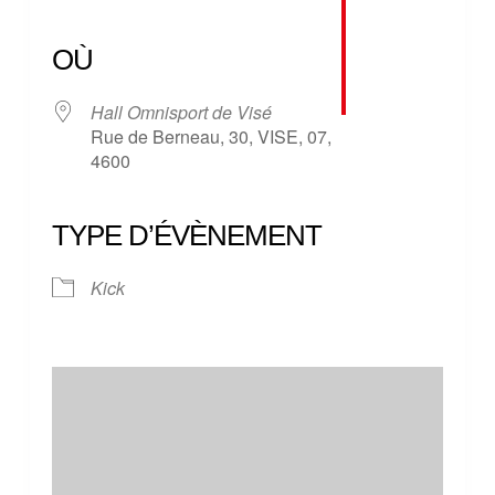
Télécharger ICS
Calendrier Google
iCalendar
Office 365
Outlook Live
OÙ
Hall Omnisport de Visé
Rue de Berneau, 30, VISE, 07,
4600
TYPE D’ÉVÈNEMENT
Kick