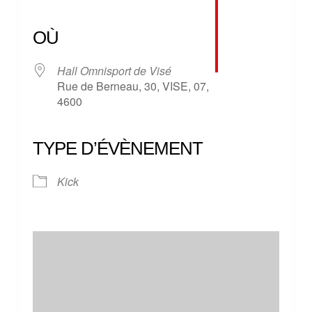
Télécharger ICS
Calendrier Google
iCalendar
Office 365
Outlook Live
OÙ
Hall Omnisport de Visé
Rue de Berneau, 30, VISE, 07,
4600
TYPE D’ÉVÈNEMENT
Kick