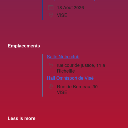
18 Août 2026
VISE
Emplacements
Salle Notre club
rue cour de justice, 11 a
Richellle
Hall Omnisport de Visé
Rue de Berneau, 30
VISE
Less is more