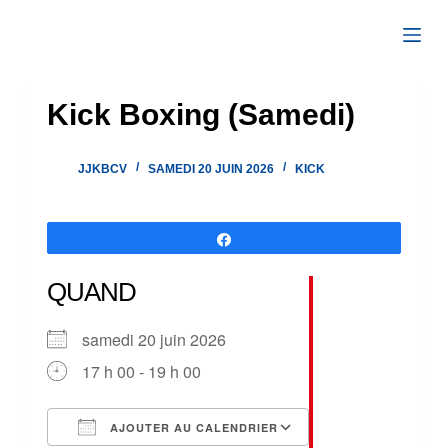
Passer
au
contenu
Kick Boxing (Samedi)
JJKBCV
SAMEDI 20 JUIN 2026
KICK
Partagez
QUAND
samedi 20 juin 2026
17 h 00 - 19 h 00
AJOUTER AU CALENDRIER